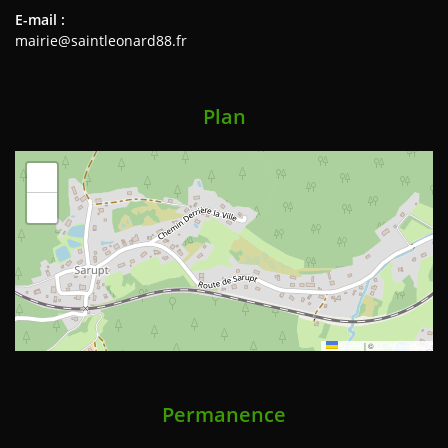
E-mail :
mairie@saintleonard88.fr
Plan
+
−
Leaflet
|
©
OpenStreetMap
Permanence