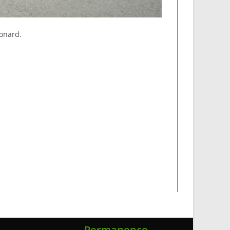
éonard.
Permanence